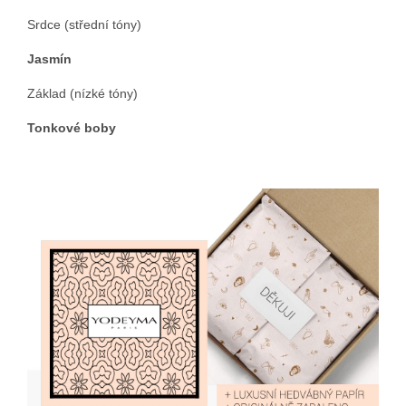
Srdce (střední tóny)
Jasmín
Základ (nízké tóny)
Tonkové boby