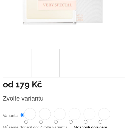
od
179 Kč
Měrná
Zvolte variantu
cena:
Varianta
Můžeme doručit do:
Zvolte variantu
Možnosti doručení