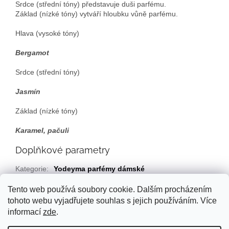
Srdce (střední tóny) představuje duši parfému.
Základ (nízké tóny) vytváří hloubku vůně parfému.
Hlava (vysoké tóny)
Bergamot
Srdce (střední tóny)
Jasmín
Základ (nízké tóny)
Karamel, pačuli
Doplňkové parametry
Kategorie
:
Yodeyma parfémy dámské
EAN
:
Zvolte variantu
Tento web používá soubory cookie. Dalším procházením
tohoto webu vyjadřujete souhlas s jejich používáním. Více
Z
informací
zde
.
á