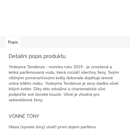
Popis
Detailní popis produktu
Yodeyma Tendenze - novinka roku 2019 - je v
znešená a
lehká parfémovaná voda, která rozzáří všechny ženy. Svými
něžnými pomerančovými květy dokonale doplňuje temné
srdce bílého máku.
Yodeyma Tendenze je sexy sladká vůně
bílých květin. Díky této odvážné a charismatické vůni
podpoříte své ženské kouzlo. Vůně je vhodná pro
sebevědomé ženy.
VONNÉ TÓNY
Hlava (vysoké tóny) utváří první dojem parfému.