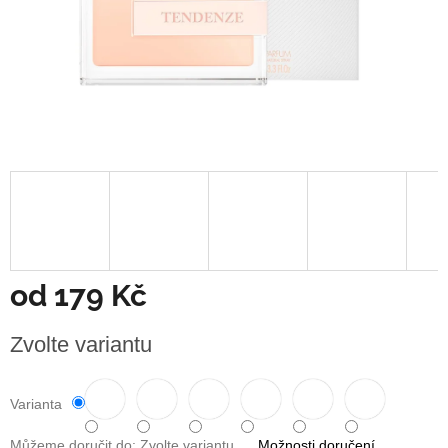
od
179 Kč
Měrná
Zvolte variantu
cena:
Varianta
Můžeme doručit do:
Zvolte variantu
Možnosti doručení