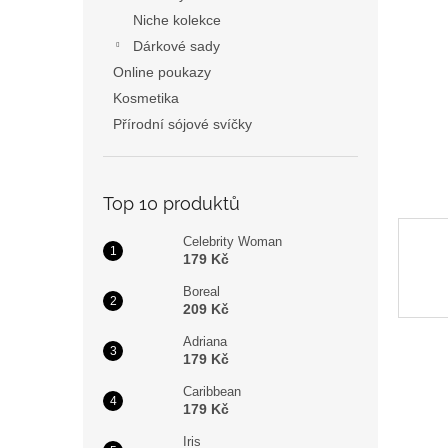
a
Niche kolekce
n
Dárkové sady
e
Online poukazy
l
Kosmetika
Přírodní sójové svíčky
Top 10 produktů
Celebrity Woman
179 Kč
Boreal
209 Kč
Adriana
179 Kč
Caribbean
179 Kč
Iris