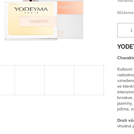
Varianta
Můžeme d
YOD
Charakte
Kultovní
radostno
vznešeno
ve které
intenzivn
broskve,
jasmíny,
pižma, o
Druh vů
vhodná p