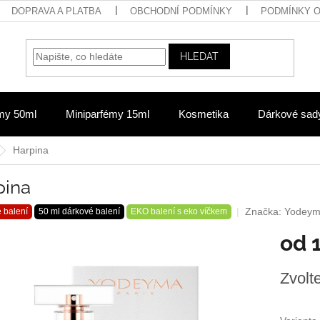
DOPRAVA A PLATBA
OBCHODNÍ PODMÍNKY
PODMÍNKY 
HLEDAT
my 50ml
Miniparfémy 15ml
Kosmetika
Dárkové sad
Harpina
pina
Značka:
Yodey
 balení
50 ml dárkové balení
EKO balení s eko víčkem
od
Měrná
Zvolt
cena: