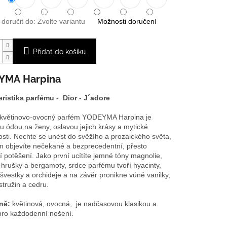
oručit do:
Zvolte variantu
Možnosti doručení
Přidat do košíku
EYMA
Harpina
ristika parfému -
Dior
- J´adore
 květinovo-ovocný parfém YODEYMA Harpina je
u ódou na ženy, oslavou jejich krásy a mytické
sti. Nechte se unést do svěžího a prozaického světa,
m objevíte nečekané a bezprecedentní, přesto
í potěšení. Jako první ucítíte jemné tóny magnolie,
 hrušky a bergamoty, srdce parfému tvoří hyacinty,
 švestky a orchideje a na závěr pronikne vůně vanilky,
stružin a cedru.
ně:
květinová, ovocná, je nadčasovou klasikou a
ro každodenní nošení.