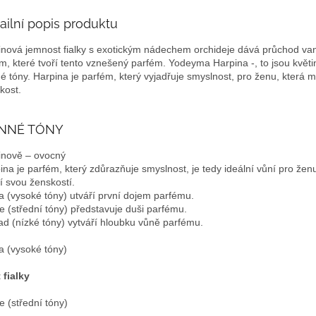
ailní popis produktu
inová jemnost fialky s exotickým nádechem orchideje dává průchod va
m, které tvoří tento vznešený parfém.
Yodeyma Harpina -, to jsou květ
é tóny.
Harpina je parfém, který vyjadřuje smyslnost, pro ženu, která mi
kost.
NNÉ TÓNY
inově – ovocný
ina je parfém, který zdůrazňuje smyslnost, je tedy ideální vůní pro ženu
í svou ženskostí.
a (vysoké tóny) utváří první dojem parfému.
e (střední tóny) představuje duši parfému.
ad (nízké tóny) vytváří hloubku vůně parfému.
a (vysoké tóny)
 fialky
e (střední tóny)