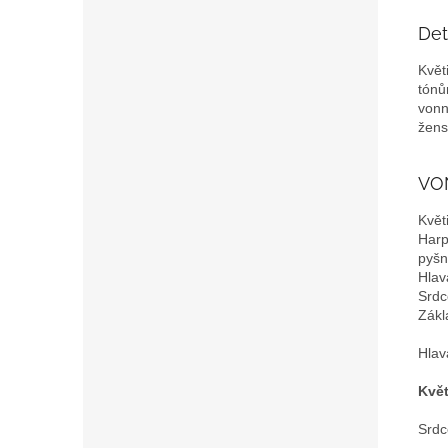
Det
Květ
tónů
vonn
žens
VO
Květ
Harp
pyšn
Hlav
Srdc
Zákl
Hlav
Květ
Srdc