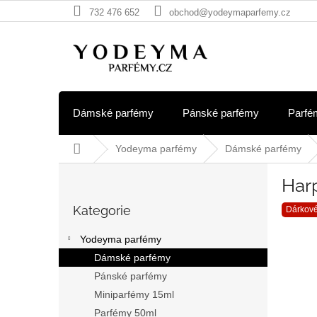
Přejít
732 476 652
obchod@yodeymaparfemy.cz
na
obsah
Dámské parfémy
Pánské parfémy
Parfé
Domů
Yodeyma parfémy
Dámské parfémy
P
Har
o
Přeskočit
s
Kategorie
kategorie
Dárkové
t
r
Yodeyma parfémy
a
Dámské parfémy
n
Pánské parfémy
n
í
Miniparfémy 15ml
p
Parfémy 50ml