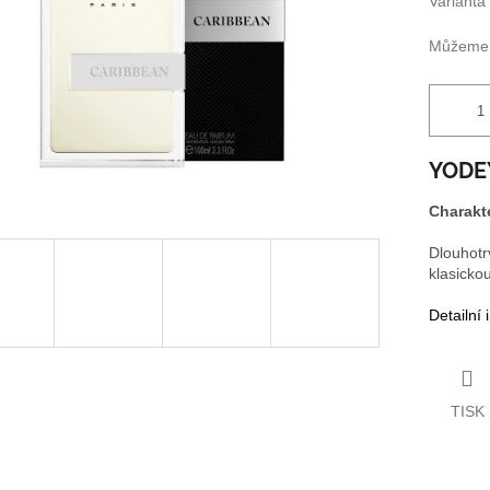
Varianta
Můžeme d
YODE
Charakte
Dlouhotr
klasicko
Detailní
TISK