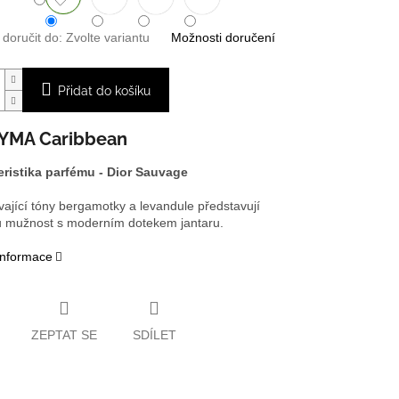
oručit do:
Zvolte variantu
Možnosti doručení
Přidat do košíku
YMA Caribbean
ristika parfému -
Dior
Sauvage
vající tóny bergamotky a levandule představují
u mužnost s moderním dotekem jantaru.
 informace
ZEPTAT SE
SDÍLET