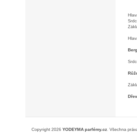
Hlav
Srdc
Zákl
Hlav
Ber
Srdc
Růž
Zákl
Dře
Z
á
Copyright 2026
YODEYMA parfémy.cz
. Všechna práv
p