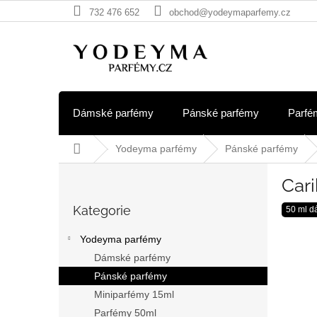
Přejít
732 476 652
obchod@yodeymaparfemy.cz
na
obsah
Dámské parfémy
Pánské parfémy
Parfé
Domů
Yodeyma parfémy
Pánské parfémy
P
Car
o
Přeskočit
s
Kategorie
kategorie
50 ml d
t
r
Yodeyma parfémy
a
Dámské parfémy
n
Pánské parfémy
n
í
Miniparfémy 15ml
p
Parfémy 50ml