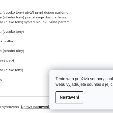
a (vysoké tóny) utváří první dojem parfému.
e (střední tóny) představuje duši parfému.
ad (nízké tóny) vytváří hloubku vůně parfému.
a (vysoké tóny)
gamotka
e (střední tóny)
ový pepř
ad (nízké tóny)
Tento web používá soubory cook
vo
webu vyjadřujete souhlas s jeji
Nastavení
a vyhrazena.
Upravit nastavení cookies