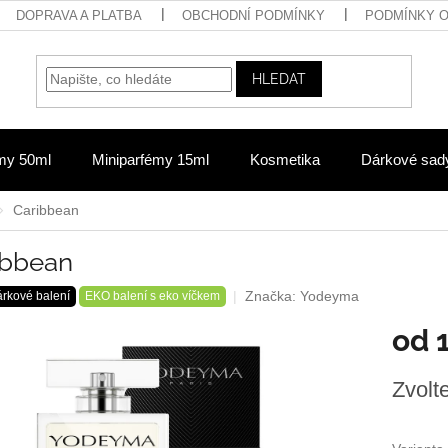
DOPRAVA A PLATBA
OBCHODNÍ PODMÍNKY
PODMÍNKY 
HLEDAT
my 50ml
Miniparfémy 15ml
Kosmetika
Dárkové sad
Caribbean
ibbean
Značka:
Yodeyma
árkové balení
EKO balení s eko víčkem
od
Měrná
Zvolt
cena: