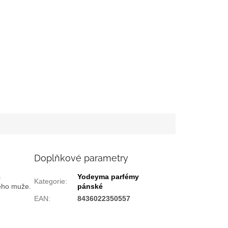
Doplňkové parametry
s
Yodeyma parfémy
Kategorie
:
ného muže.
pánské
EAN
:
8436022350557