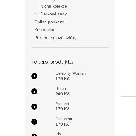
a
Niche kolekce
n
Dárkové sady
e
Online poukazy
l
Kosmetika
Přírodní sójové svíčky
Top 10 produktů
Celebrity Woman
179 Kč
Boreal
209 Kč
Adriana
179 Kč
Caribbean
179 Kč
Iris