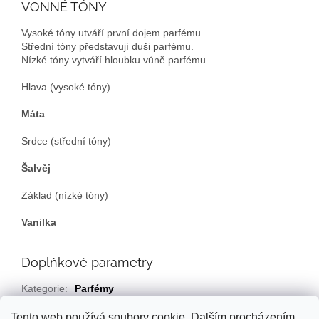
VONNÉ TÓNY
Vysoké tóny utváří první dojem parfému.
Střední tóny představují duši parfému.
Nízké tóny vytváří hloubku vůně parfému.
Hlava (vysoké tóny)
Máta
Srdce (střední tóny)
Šalvěj
Základ (nízké tóny)
Vanilka
Doplňkové parametry
Kategorie
:
Parfémy
EAN
:
Zvolte variantu
Tento web používá soubory cookie. Dalším procházením