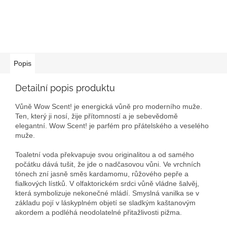
Popis
Detailní popis produktu
Vůně Wow Scent! je energická vůně pro moderního muže.
Ten, který ji nosí, žije přítomností a je sebevědomě
elegantní. Wow Scent! je parfém pro přátelského a veselého
muže.
Toaletní voda překvapuje svou originalitou a od samého
počátku dává tušit, že jde o nadčasovou vůni. Ve vrchních
tónech zní jasně směs kardamomu, růžového pepře a
fialkových lístků. V olfaktorickém srdci vůně vládne šalvěj,
která symbolizuje nekonečné mládí. Smyslná vanilka se v
základu pojí v láskyplném objetí se sladkým kaštanovým
akordem a podléhá neodolatelné přitažlivosti pižma.