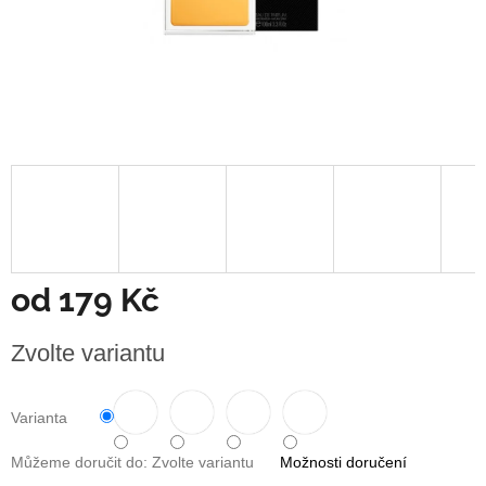
od
179 Kč
Měrná
Zvolte variantu
cena:
Varianta
Můžeme doručit do:
Zvolte variantu
Možnosti doručení