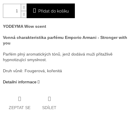
Přidat do košíku
YODEYMA Wow scent
Vonná charakteristika parfému Emporio Armani - Stronger with
you
Parfém plný aromatických tónů, jenž dodává muži přitažlivě
hypnotizující smyslnost.
Druh vůně: Fougerová, kořenitá
Detailní informace
ZEPTAT SE
SDÍLET