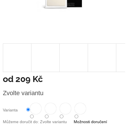
od
209 Kč
Měrná
Zvolte variantu
cena:
Varianta
Můžeme doručit do:
Zvolte variantu
Možnosti doručení