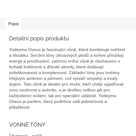
Popis
Detailní popis produktu
Yodeyma Oseus je fascinující vůně, která kombinuje svěžest
a hloubku. Svrchní tóny citrusových plodů a koření přinášejí
energii a povzbuzení, zatímco srdce vůně je obohaceno o
bohaté květinové a dřevité akordy, které dodávají
sofistikovanost a komplexnost. Základní tóny jsou tvořeny
hřejivým ambrem a pižmem, což vytváří smyslný a trvalý
dojem. Tato vůně je ideální pro muže, kteří chtějí vyjadřovat
svou osobnost a autoritu, a je skvělou volbou jak pro
každodenní nošení, tak pro speciální události. Yodeyma
Oseus je parfém, který podtrhne vaši jedinečnost a
přitažlivost.
VONNÉ TÓNY
Chyprový – svěží