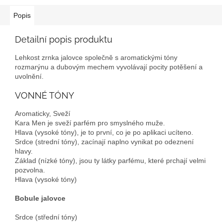
Popis
Detailní popis produktu
Lehkost zrnka jalovce společně s aromatickými tóny
rozmarýnu a dubovým mechem vyvolávají pocity potěšení a
uvolnění.
VONNÉ TÓNY
Aromaticky, Sveží
Kara Men je sveží parfém pro smyslného muže.
Hlava (vysoké tóny), je to první, co je po aplikaci ucíteno.
Srdce (strední tóny), zacínají naplno vynikat po odeznení
hlavy.
Základ (nízké tóny), jsou ty látky parfému, které prchají velmi
pozvolna.
Hlava (vysoké tóny)
Bobule jalovce
Srdce (střední tóny)