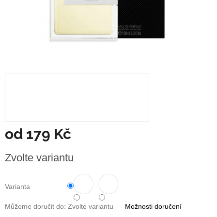
od
179 Kč
Měrná
Zvolte variantu
cena:
Varianta
Můžeme doručit do:
Zvolte variantu
Možnosti doručení