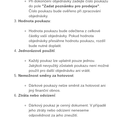
Při dokončení objednávky zadejte číslo poukazu
do pole
"Zadat poznámku pro prodejce"
.
Číslo poukazu bude ověřeno při zpracování
objednávky.
Hodnota poukazu
:
Hodnota poukazu bude odečtena z celkové
částky vaší objednávky. Pokud hodnota
objednávky přesáhne hodnotu poukazu, rozdíl
bude nutné doplatit.
Jednorázové použití
:
Každý poukaz lze uplatnit pouze jednou.
Jakýkoli nevyužitý zůstatek poukazu není možné
použít pro další objednávku ani vrátit.
Nemožnost směny za hotovost
:
Dárkové poukazy nelze směnit za hotovost ani
jiný finanční obnos.
Ztráta nebo odcizení
:
Dárkový poukaz je cenný dokument. V případě
jeho ztráty nebo odcizení neneseme
odpovědnost za jeho zneužití.