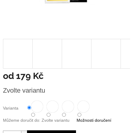
od
179 Kč
Měrná
Zvolte variantu
cena:
Varianta
Můžeme doručit do:
Zvolte variantu
Možnosti doručení