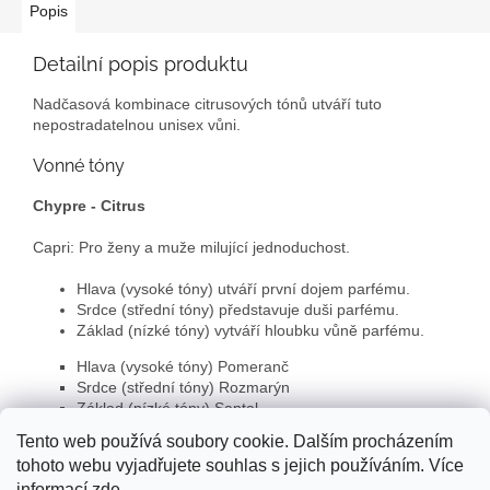
Popis
Detailní popis produktu
Nadčasová kombinace citrusových tónů utváří tuto
nepostradatelnou unisex vůni.
Vonné tóny
Chypre - Citrus
Capri: Pro ženy a muže milující jednoduchost.
Hlava (vysoké tóny) utváří první dojem parfému.
Srdce (střední tóny) představuje duši parfému.
Základ (nízké tóny) vytváří hloubku vůně parfému.
Hlava (vysoké tóny) Pomeranč
Srdce (střední tóny) Rozmarýn
Základ (nízké tóny) Santal
Tento web používá soubory cookie. Dalším procházením
tohoto webu vyjadřujete souhlas s jejich používáním. Více
Z
informací
zde
.