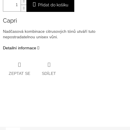
Přidat do košíku
Capri
Nadčasová kombinace citrusových tónů utváří tuto
nepostradatelnou unisex vůni.
Detailní informace
ZEPTAT SE
SDÍLET