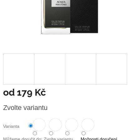
od
179 Kč
Měrná
Zvolte variantu
cena:
Varianta
Můžeme doručit do:
Zvolte variantu
Možnosti doručení