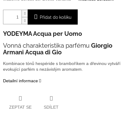
Přidat do košíku
YODEYMA Acqua per Uomo
Vonná charakteristika parfému
Giorgio
Armani Acqua di Gio
Kombinace tónů hespéride s bramboříkem a dřevinou vytváří
evokující parfém s nezávislým aromatem.
Detailní informace
ZEPTAT SE
SDÍLET