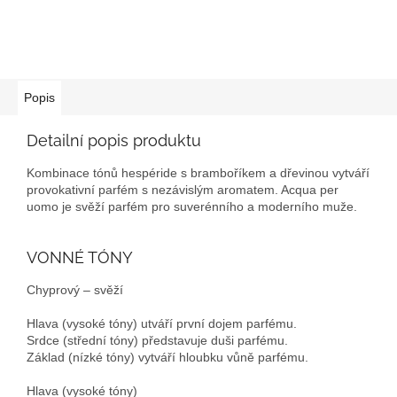
Popis
Detailní popis produktu
Kombinace tónů hespéride s bramboříkem a dřevinou vytváří
provokativní parfém s nezávislým aromatem. Acqua per
uomo je svěží parfém pro suverénního a moderního muže.
VONNÉ TÓNY
Chyprový – svěží
Hlava (vysoké tóny) utváří první dojem parfému.
Srdce (střední tóny) představuje duši parfému.
Základ (nízké tóny) vytváří hloubku vůně parfému.
Hlava (vysoké tóny)